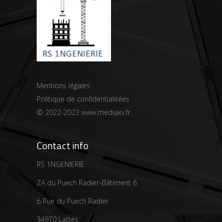
Mentions légales
Politique de confidentialitées
© 2022-2023
www.mediaxv.fr
Contact info
RS 1NGENIERIE
ZA du Puech Radier-Bâtiment 6
6 Rue du Puech Radier
34970 Lattes