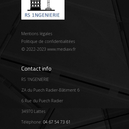
Mentions légales
Politique de confidentialitées
© 2022-2023
www.mediaxv.fr
Contact info
RS 1NGENIERIE
ZA du Puech Radier-Bâtiment 6
6 Rue du Puech Radier
34970 Lattes
Téléphone:
04 67 54 73 61