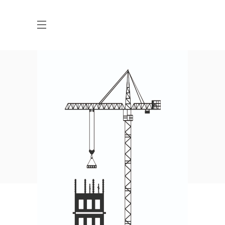
White Washed
HOME
MAÎTRE D'OEUVRE
WHITE WASHED